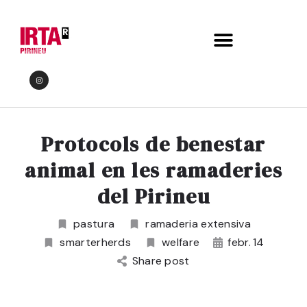
COM ACTUAR DAVANT DE BESTIAR?
Protocols de benestar
animal en les ramaderies
del Pirineu
pastura
ramaderia extensiva
smarterherds
welfare
febr.
14
Share post